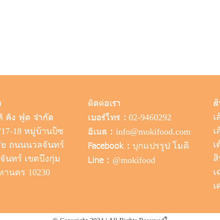
ท
ติดต่อเรา
ส
คิ คิง ฟูด จำกัด
เบอร์โทร :
เ
02-9460292
อีเมล :
เ
/17-18 หมู่บ้านบิซ
info@mokifood.com
Facebook :
เต
ีย ถนนนวลจันทร์
บุกแปรรูป โมคิ
ส
นทร์ เขตบึงกุ่ม
Line :
@mokifood
เ
หานคร 10230
เ