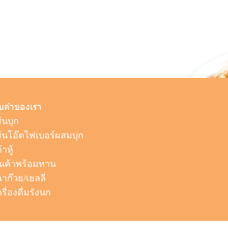
ินค้าของเรา
ส้นบุก
ส้นโอ๊ตไฟเบอร์ผสมบุก
้าหู้
ินค้าพร้อมทาน
ฉาก๊วย/เยลลี่
ครื่องดื่มรังนก