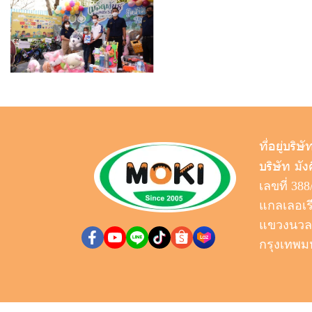
ที่อยู่บริษั
บริษัท มัง
เลขที่ 388
แกลเลอเร
แขวงนวลจั
กรุงเทพม