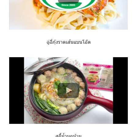
ฉู่ฉี่กุ้งราดเส้นแบนโอ๊ต
สุกี้น้ำบุกม้วน