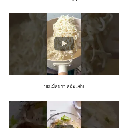
บะหมี่ต้มยำ คลีนแซ่บ