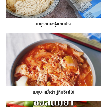
เมนูราเมงกุ้งเทมปุระ
เมนูบะหมี่เต้าหู้กิมจิใส่ไข่