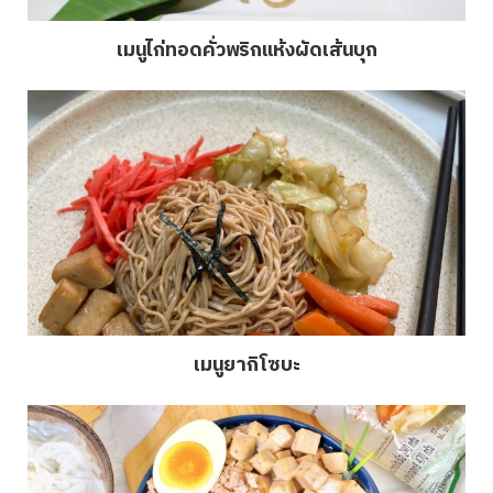
เมนูไก่ทอดคั่วพริกแห้งผัดเส้นบุก
เมนูยากิโซบะ