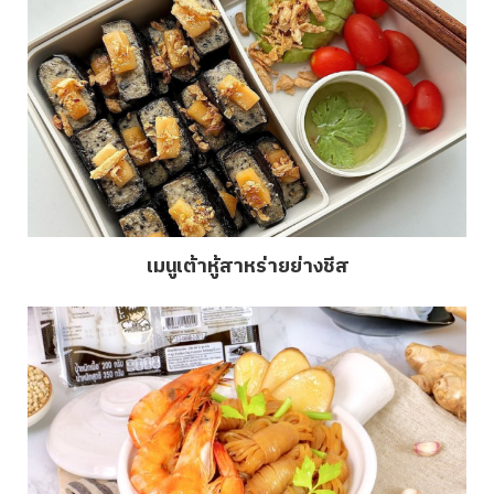
เมนูเต้าหู้สาหร่ายย่างชีส