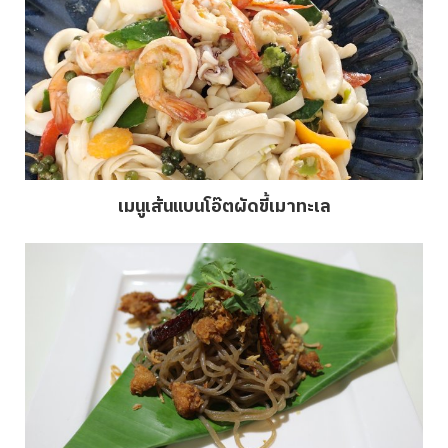
เมนูเส้นแบนโอ๊ตผัดขี้เมาทะเล