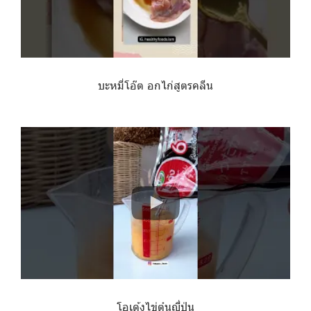
บะหมี่โอ๊ต อกไก่สูตรคลีน
โอเด้งไข่ตุ๋นญี่ปุ่น