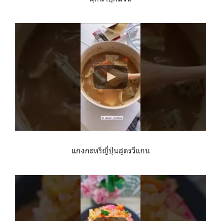
แกงกะหรี่ญี่ปุ่นสูตรวีแกน