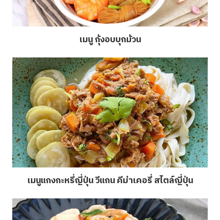
เมนู กุ้งอบบุกม้วน
เมนูแกงกะหรี่ญี่ปุ่น วีแกน คีม่าเคอรี่ สไตล์ญี่ปุ่น