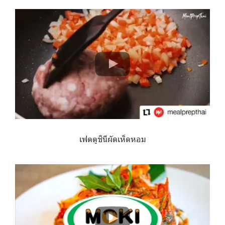
เฟตตูชินีผัดเห็ดหอม