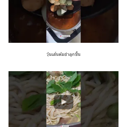
วุ้นเส้นต้มยำลูกชิ้น