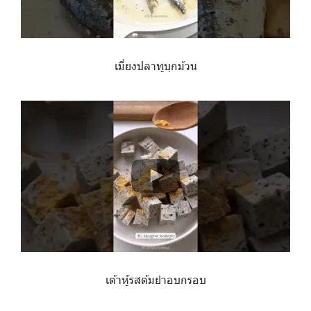
เมี่ยงปลาทูบุกม้วน
เต้าหู้รสต้มยำอบกรอบ