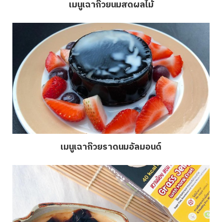
เมนูเฉาก๊วยนมสดผลไม้
เมนูเฉาก๊วยราดนมอัลมอนด์