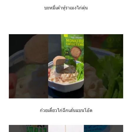
บะหมี่เต้าหู้ราเมงไก่ตุ๋น
ก๋วยเตี๋ยวไก่ฉีกเส้นแบนโอ๊ต