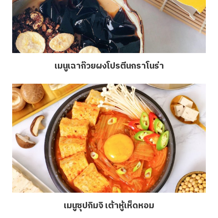
เมนูเฉาก๊วยผงโปรตีนกราโนร่า
เมนูซุปกิมจิ เต้าหู้เห็ดหอม