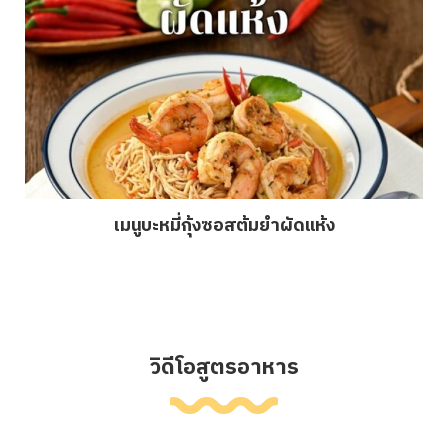
เมนูบะหมี่กุ้งซอสต้มยำผัดแห้ง
วิดีโอสูตรอาหาร