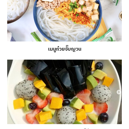
เมนูก๋วยจั๊บญวน