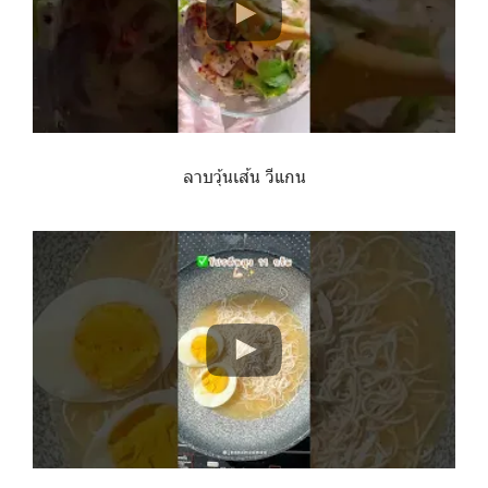
ลาบวุ้นเส้น วีแกน