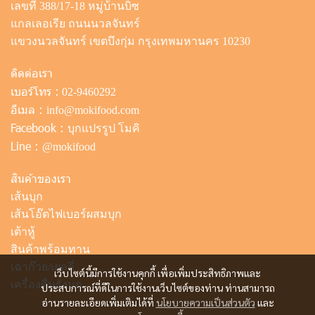
เลขที่ 388/17-18 หมู่บ้านบิซ
แกลเลอเรีย ถนนนวลจันทร์
แขวงนวลจันทร์ เขตบึงกุ่ม กรุงเทพมหานคร 10230
ติดต่อเรา
เบอร์โทร :
02-9460292
อีเมล :
info@mokifood.com
Facebook :
บุกแปรรูป โมคิ
Line :
@mokifood
สินค้าของเรา
เส้นบุก
เส้นโอ๊ตไฟเบอร์ผสมบุก
เต้าหู้
สินค้าพร้อมทาน
เฉาก๊วย/เยลลี่
เว็บไซต์นี้มีการใช้งานคุกกี้ เพื่อเพิ่มประสิทธิภาพและ
เครื่องดื่มรังนก
ประสบการณ์ที่ดีในการใช้งานเว็บไซต์ของท่าน ท่านสามารถ
อ่านรายละเอียดเพิ่มเติมได้ที่
นโยบายความเป็นส่วนตัว
และ