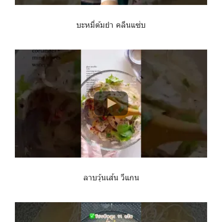
บะหมี่ต้มยำ คลีนแซ่บ
ลาบวุ้นเส้น วีแกน