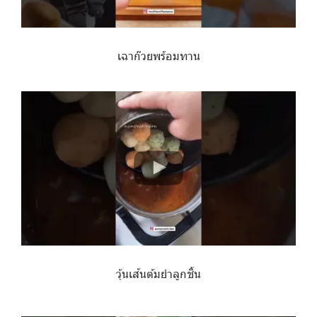
เฉาก๊วยพร้อมทาน
วุ้นเส้นต้มยำลูกชิ้น