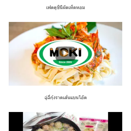
เฟตตูชินีผัดเห็ดหอม
ฉู่ฉี่กุ้งราดเส้นแบนโอ๊ต