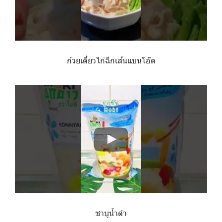
ก๋วยเตี๋ยวไก่ฉีกเส้นแบนโอ๊ต
ชาบูน้ำดำ