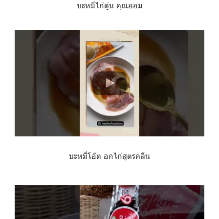
บะหมี่ไก่ตู่น คุณออม
บะหมี่โอ๊ต อกไก่สูตรคลีน