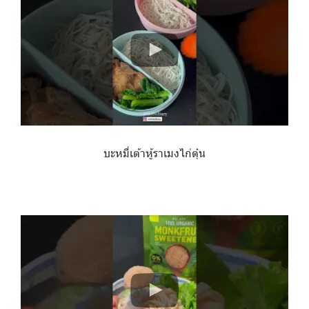
บะหมี่เต้าหู้ราเมงไก่ตุ๋น