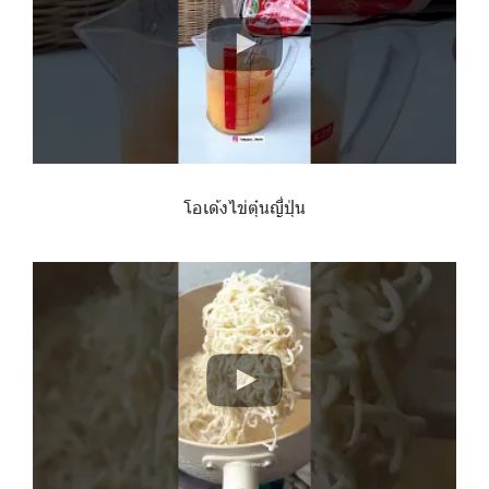
โอเด้งไข่ตุ๋นญี่ปุ่น