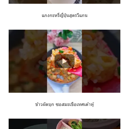
แกงกะหรี่ญี่ปุ่นสูตรวีแกน
ข้าวผัดบุก ซอสมะเขือเทศเต้าหู้